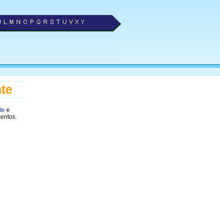
nte
te
e
mentos.