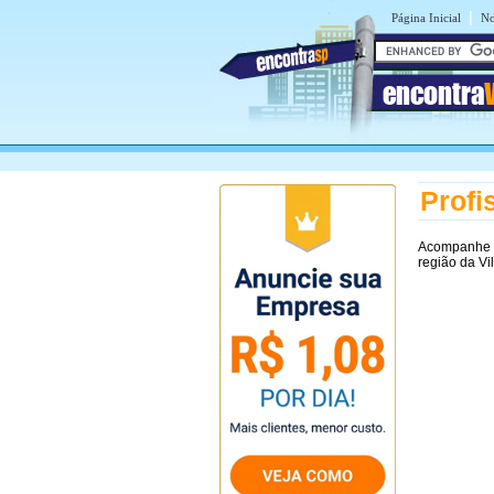
|
Página Inicial
No
encontra
Profi
Acompanhe
região da Vi