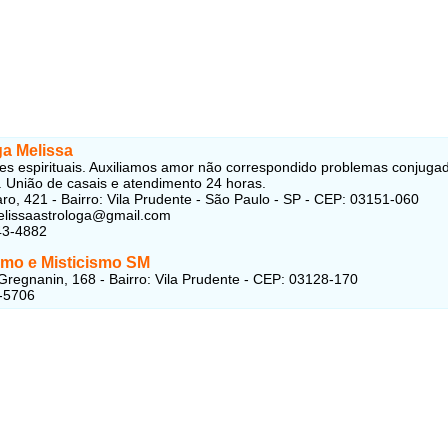
ga Melissa
es espirituais. Auxiliamos amor não correspondido problemas conjuga
s. União de casais e atendimento 24 horas.
o, 421 - Bairro: Vila Prudente - São Paulo - SP - CEP: 03151-060
elissaastrologa@gmail.com
43-4882
smo e Misticismo SM
Gregnanin, 168 - Bairro: Vila Prudente - CEP: 03128-170
-5706