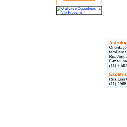
Astrólo
Orientaçõ
familiare
Rua Ampar
E-mail: m
(11) 9.59
Esoteri
Rua Luis 
(11) 2965