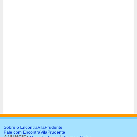
Sobre o EncontraVilaPrudente
Fale com EncontraVilaPrudente