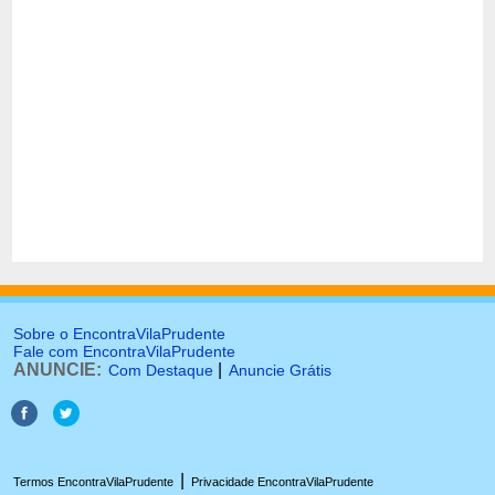
Sobre o EncontraVilaPrudente
Fale com EncontraVilaPrudente
ANUNCIE:
|
Com Destaque
Anuncie Grátis
|
Termos EncontraVilaPrudente
Privacidade EncontraVilaPrudente