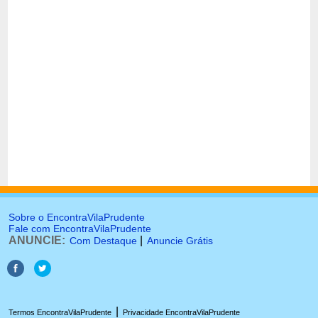
Sobre o EncontraVilaPrudente
Fale com EncontraVilaPrudente
ANUNCIE:
|
Com Destaque
Anuncie Grátis
|
Termos EncontraVilaPrudente
Privacidade EncontraVilaPrudente