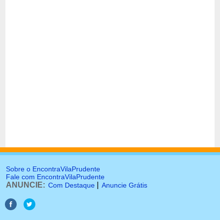
Sobre o EncontraVilaPrudente
Fale com EncontraVilaPrudente
ANUNCIE:
|
Com Destaque
Anuncie Grátis