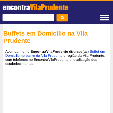
encontra
VilaPrudente
Buffets em Domicílio na Vila
Prudente
Acompanhe no
EncontraVilaPrudente
diversos(as)
Buffet em
Domicilio no bairro da Vila Prudente
e região da Vila Prudente,
com telefones no EncontraVilaPrudente e localização dos
estabelecimentos.