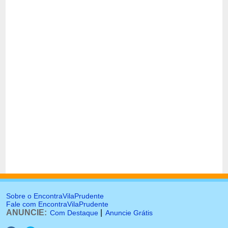
Sobre o EncontraVilaPrudente
Fale com EncontraVilaPrudente
ANUNCIE:
|
Com Destaque
Anuncie Grátis