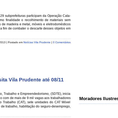
 29 subprefeituras participam da Operação Cata-
mo finalidade o recolhimento de materiais sem
s de madeira e metal, móveis e eletrodomésticos
, a fim de combater o descarte desses objetos em
 2013
| Postado em
Notícias Vila Prudente
|
0 Comentários
ta Vila Prudente até 08/11
to, Trabalho e Empreendedorismo, (SDTE), inicia
go com de mais de 9 mil vagas aos trabalhadores
Moradores Ilustre
ao Trabalho (CAT), sete unidades do CAT Móvel
a de trabalho, habilitação do seguro-desemprego,