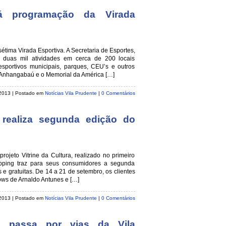
rá programação da Virada
étima Virada Esportiva. A Secretaria de Esportes,
duas mil atividades em cerca de 200 locais
sportivos municipais, parques, CEU’s e outros
 Anhangabaú e o Memorial da América […]
 2013
| Postado em
Notícias Vila Prudente
|
0 Comentários
realiza segunda edição do
rojeto Vitrine da Cultura, realizado no primeiro
ping traz para seus consumidores a segunda
 e gratuitas. De 14 a 21 de setembro, os clientes
ws de Arnaldo Antunes e […]
 2013
| Postado em
Notícias Vila Prudente
|
0 Comentários
o passa por vias da Vila