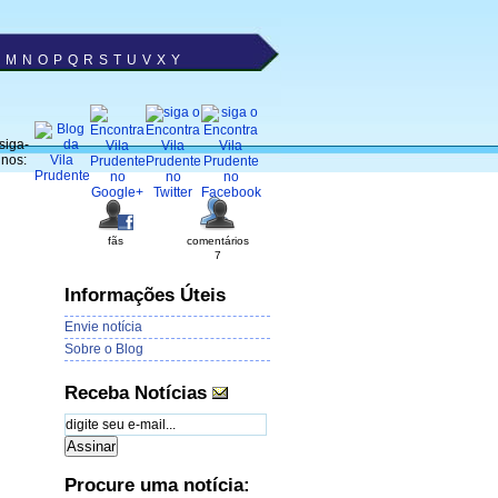
M
N
O
P
Q
R
S
T
U
V
X
Y
siga-
nos:
fãs
comentários
7
Informações Úteis
Envie notícia
Sobre o Blog
Receba Notícias
Procure uma notícia: