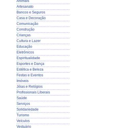
Animais
Artesanato
Bancos e Seguros
Casa e Decoração
Comunicação
Construção
Crianças
Cultura e Lazer
Educação
Eletrônicos
Espiritualidade
Esportes e Dança
Estética e Beleza
Festas e Eventos
Imóveis
Jóias e Relógios
Profissionais Liberais
Saúde
Serviços
Solidariedade
Turismo
Veículos
Vestuário