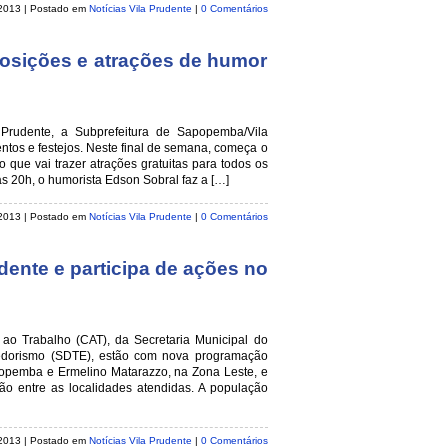
 2013
| Postado em
Notícias Vila Prudente
|
0 Comentários
posições e atrações de humor
Prudente, a Subprefeitura de Sapopemba/Vila
ntos e festejos. Neste final de semana, começa o
o que vai trazer atrações gratuitas para todos os
às 20h, o humorista Edson Sobral faz a […]
 2013
| Postado em
Notícias Vila Prudente
|
0 Comentários
dente e participa de ações no
ao Trabalho (CAT), da Secretaria Municipal do
edorismo (SDTE), estão com nova programação
popemba e Ermelino Matarazzo, na Zona Leste, e
o entre as localidades atendidas. A população
 2013
| Postado em
Notícias Vila Prudente
|
0 Comentários