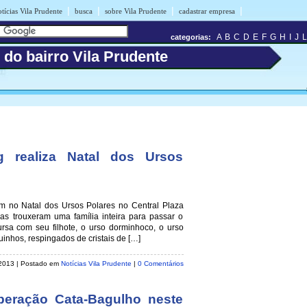
|
|
|
|
tícias Vila Prudente
busca
sobre Vila Prudente
cadastrar empresa
A
B
C
D
E
F
G
H
I
J
L
categorias:
 do bairro Vila Prudente
g realiza Natal dos Ursos
 no Natal dos Ursos Polares no Central Plaza
s trouxeram uma família inteira para passar o
sa com seu filhote, o urso dorminhoco, o urso
inhos, respingados de cristais de […]
 2013
| Postado em
Notícias Vila Prudente
|
0 Comentários
peração Cata-Bagulho neste