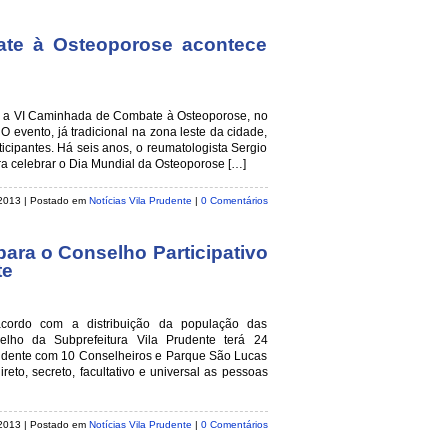
te à Osteoporose acontece
, a VI Caminhada de Combate à Osteoporose, no
 evento, já tradicional na zona leste da cidade,
icipantes. Há seis anos, o reumatologista Sergio
ra celebrar o Dia Mundial da Osteoporose […]
 2013
| Postado em
Notícias Vila Prudente
|
0 Comentários
ara o Conselho Participativo
te
cordo com a distribuição da população das
selho da Subprefeitura Vila Prudente terá 24
 Prudente com 10 Conselheiros e Parque São Lucas
reto, secreto, facultativo e universal as pessoas
 2013
| Postado em
Notícias Vila Prudente
|
0 Comentários